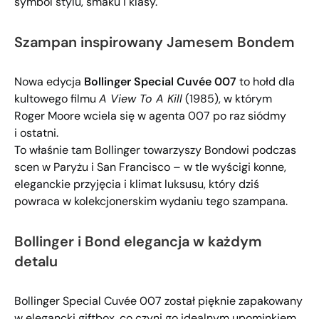
symbol stylu, smaku i klasy.
Szampan inspirowany Jamesem Bondem
Nowa edycja
Bollinger Special Cuvée 007
to hołd dla
kultowego filmu
A View To A Kill
(1985), w którym
Roger Moore wciela się w agenta 007 po raz siódmy
i ostatni.
To właśnie tam Bollinger towarzyszy Bondowi podczas
scen w Paryżu i San Francisco – w tle wyścigi konne,
eleganckie przyjęcia i klimat luksusu, który dziś
powraca w kolekcjonerskim wydaniu tego szampana.
Bollinger i Bond
elegancja w każdym
detalu
Bollinger Special Cuvée 007 został pięknie zapakowany
w elegancki giftbox, co czyni go idealnym upominkiem