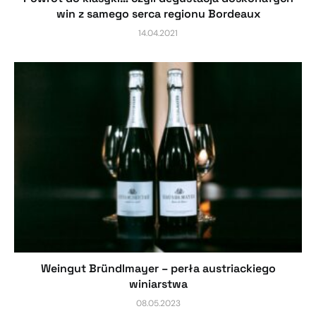
win z samego serca regionu Bordeaux
14.04.2021
Weingut Bründlmayer – perła austriackiego
winiarstwa
08.05.2023