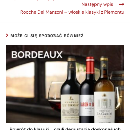
Następny wpis
Rocche Dei Manzoni – włoskie klasyki z Piemontu
MOŻE CI SIĘ SPODOBAĆ RÓWNIEŻ
Powrót do klasyki… czyli degustacja doskonałych