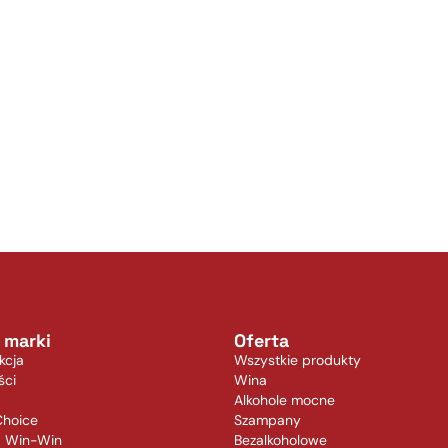
 marki
Oferta
kcja
Wszystkie produkty
ści
Wina
Alkohole mocne
Choice
Szampany
a Win-Win
Bezalkoholowe