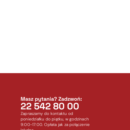
Masz pytania? Zadzwoń:
22 542 80 00
Zapraszamy do kontaktu od
poniedziałku do piątku, w godzinach
9:00-17:00. Opłata jak za połączenie