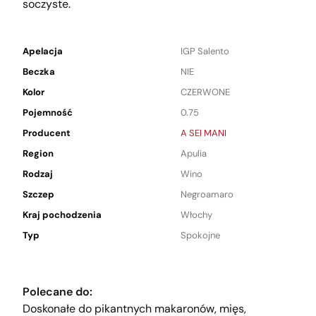
soczyste.
Apelacja
IGP Salento
Beczka
NIE
Kolor
CZERWONE
Pojemność
0.75
Producent
A SEI MANI
Region
Apulia
Rodzaj
Wino
Szczep
Negroamaro
Kraj pochodzenia
Włochy
Typ
Spokojne
Polecane do:
Doskonałe do pikantnych makaronów, mięs,