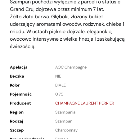
Szampan pochodzi wyłącznie z parceli o statusie
Grand Cru, dojrzewa przez minimum 7 lat.
Żółto złota barwa. Głęboki, złożony bukiet
uderzający aromatami owoców, rodzynek, chleba i
miodu. W ustach pięknie dojrzałe, eleganckie,
owocowo intensywne z wielka finezja i zaskakującą
świeżością.
Apelacja
AOC Champagne
Beczka
NIE
Kolor
BIAŁE
Pojemność
0.75
Producent
CHAMPAGNE LAURENT PERRIER
Region
Szampania
Rodzaj
Szampan
Szczep
Chardonnay