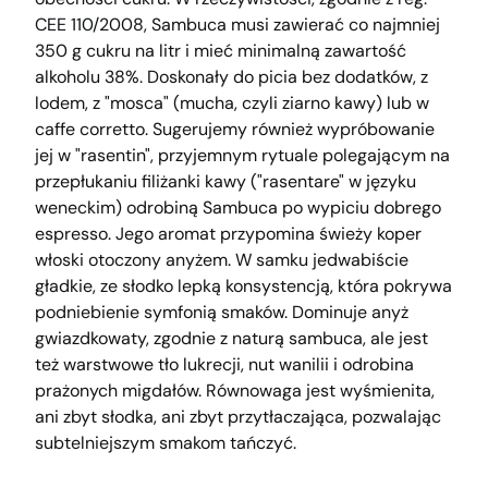
CEE 110/2008, Sambuca musi zawierać co najmniej
350 g cukru na litr i mieć minimalną zawartość
alkoholu 38%. Doskonały do picia bez dodatków, z
lodem, z "mosca" (mucha, czyli ziarno kawy) lub w
caffe corretto. Sugerujemy również wypróbowanie
jej w "rasentin", przyjemnym rytuale polegającym na
przepłukaniu filiżanki kawy ("rasentare" w języku
weneckim) odrobiną Sambuca po wypiciu dobrego
espresso. Jego aromat przypomina świeży koper
włoski otoczony anyżem. W samku jedwabiście
gładkie, ze słodko lepką konsystencją, która pokrywa
podniebienie symfonią smaków. Dominuje anyż
gwiazdkowaty, zgodnie z naturą sambuca, ale jest
też warstwowe tło lukrecji, nut wanilii i odrobina
prażonych migdałów. Równowaga jest wyśmienita,
ani zbyt słodka, ani zbyt przytłaczająca, pozwalając
subtelniejszym smakom tańczyć.