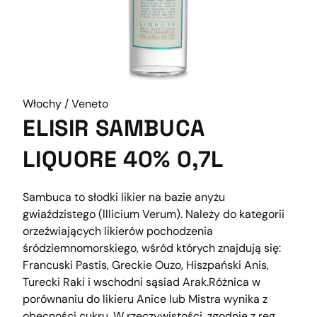
Włochy / Veneto
ELISIR SAMBUCA
LIQUORE 40% 0,7L
Sambuca to słodki likier na bazie anyżu
gwiaździstego (lllicium Verum). Należy do kategorii
orzeźwiających likierów pochodzenia
śródziemnomorskiego, wśród których znajdują się:
Francuski Pastis, Greckie Ouzo, Hiszpański Anis,
Turecki Raki i wschodni sąsiad Arak.Różnica w
porównaniu do likieru Anice lub Mistra wynika z
obecności cukru. W rzeczywistości, zgodnie z reg.