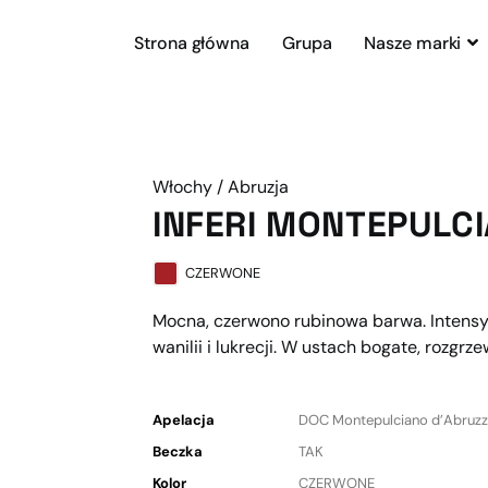
Strona główna
Grupa
Nasze marki
Włochy / Abruzja
INFERI MONTEPULC
CZERWONE
Mocna, czerwono rubinowa barwa. Intens
wanilii i lukrecji. W ustach bogate, rozgrz
Apelacja
DOC Montepulciano d’Abruz
Beczka
TAK
Kolor
CZERWONE