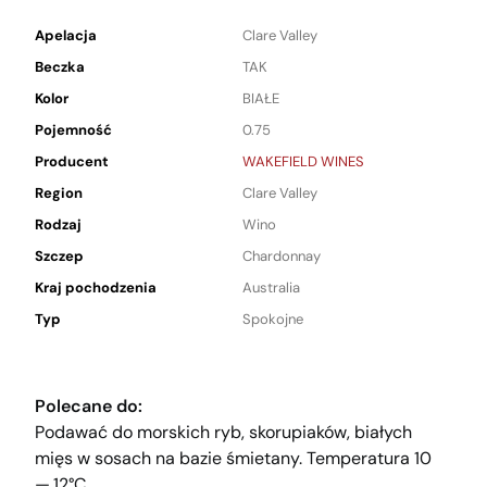
Apelacja
Clare Valley
Beczka
TAK
Kolor
BIAŁE
Pojemność
0.75
Producent
WAKEFIELD WINES
Region
Clare Valley
Rodzaj
Wino
Szczep
Chardonnay
Kraj pochodzenia
Australia
Typ
Spokojne
Polecane do:
Podawać do morskich ryb, skorupiaków, białych
mięs w sosach na bazie śmietany. Temperatura 10
— 12°C