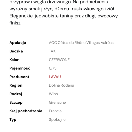
przypraw i węgla drzewnego. Na podniebieniu
wyraźny smak jeżyn, dżemu truskawkowego i ziół.
Eleganckie, jedwabiste taniny oraz długi, owocowy
finisz.
Apelacja
AOC Côtes du Rhône Villages Valréas
Beczka
TAK
Kolor
CZERWONE
Pojemność
0.75
Producent
LAVAU
Region
Dolina Rodanu
Rodzaj
Wino
Szczep
Grenache
Kraj pochodzenia
Francja
Typ
Spokojne