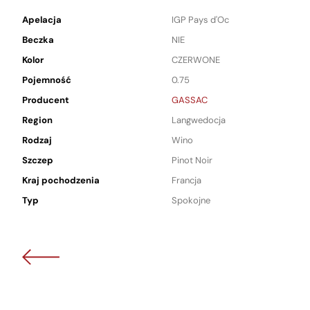
Apelacja
IGP Pays d'Oc
Beczka
NIE
Kolor
CZERWONE
Pojemność
0.75
Producent
GASSAC
Region
Langwedocja
Rodzaj
Wino
Szczep
Pinot Noir
Kraj pochodzenia
Francja
Typ
Spokojne