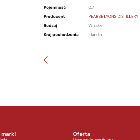
Pojemność
0.7
Producent
PEARSE LYONS DISTILLERY
Rodzaj
Whisky
Kraj pochodzenia
Irlandia
 marki
Oferta
kcja
Wszystkie produkty