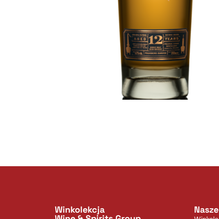
Winkolekcja
Nasze
Wine & Spirits Group
Winkole