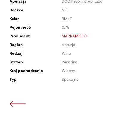
Apelacja
DOC Pecorino Abruzzo
Beczka
NIE
Kolor
BIAŁE
Pojemność
0.75
Producent
MARRAMIERO
Region
Abruzja
Rodzaj
Wino
Szczep
Pecorino
Kraj pochodzenia
Włochy
Typ
Spokojne