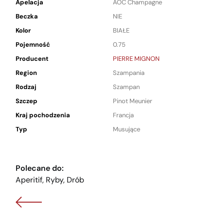
Apelacja
AOC Champagne
Beczka
NIE
Kolor
BIAŁE
Pojemność
0.75
Producent
PIERRE MIGNON
Region
Szampania
Rodzaj
Szampan
Szczep
Pinot Meunier
Kraj pochodzenia
Francja
Typ
Musujące
Polecane do:
Aperitif, Ryby, Drób