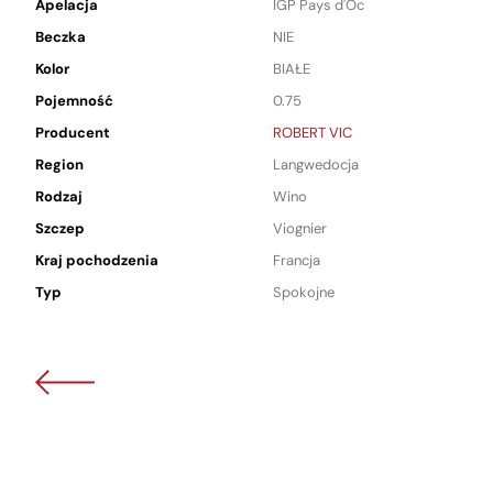
Apelacja
IGP Pays d'Oc
Beczka
NIE
Kolor
BIAŁE
Pojemność
0.75
Producent
ROBERT VIC
Region
Langwedocja
Rodzaj
Wino
Szczep
Viognier
Kraj pochodzenia
Francja
Typ
Spokojne