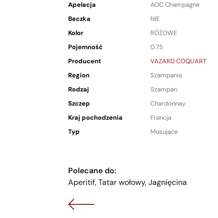
Apelacja
AOC Champagne
Beczka
NIE
Kolor
RÓŻOWE
Pojemność
0.75
Producent
VAZARD COQUART
Region
Szampania
Rodzaj
Szampan
Szczep
Chardonnay
Kraj pochodzenia
Francja
Typ
Musujące
Polecane do:
Aperitif, Tatar wołowy, Jagnięcina