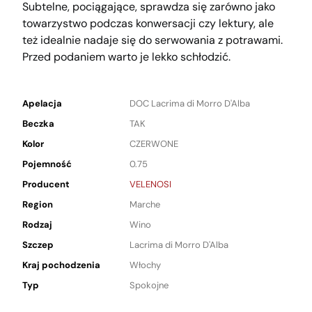
Subtelne, pociągające, sprawdza się zarówno jako
towarzystwo podczas konwersacji czy lektury, ale
też idealnie nadaje się do serwowania z potrawami.
Przed podaniem warto je lekko schłodzić.
Apelacja
DOC Lacrima di Morro D'Alba
Beczka
TAK
Kolor
CZERWONE
Pojemność
0.75
Producent
VELENOSI
Region
Marche
Rodzaj
Wino
Szczep
Lacrima di Morro D'Alba
Kraj pochodzenia
Włochy
Typ
Spokojne