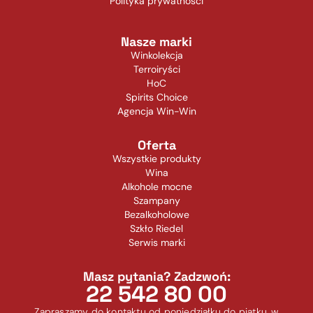
Polityka prywatności
Nasze marki
Winkolekcja
Terroiryści
HoC
Spirits Choice
Agencja Win-Win
Oferta
Wszystkie produkty
Wina
Alkohole mocne
Szampany
Bezalkoholowe
Szkło Riedel
Serwis marki
Masz pytania? Zadzwoń:
22 542 80 00
Zapraszamy do kontaktu od poniedziałku do piątku, w