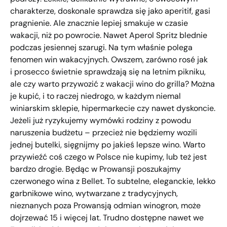
charakterze, doskonale sprawdza się jako aperitif, gasi
pragnienie. Ale znacznie lepiej smakuje w czasie
wakacji, niż po powrocie. Nawet Aperol Spritz blednie
podczas jesiennej szarugi. Na tym właśnie polega
fenomen win wakacyjnych. Owszem, zarówno rosé jak
i prosecco świetnie sprawdzają się na letnim pikniku,
ale czy warto przywozić z wakacji wino do grilla? Można
je kupić, i to raczej niedrogo, w każdym niemal
winiarskim sklepie, hipermarkecie czy nawet dyskoncie.
Jeżeli już ryzykujemy wymówki rodziny z powodu
naruszenia budżetu – przecież nie będziemy wozili
jednej butelki, sięgnijmy po jakieś lepsze wino. Warto
przywieźć coś czego w Polsce nie kupimy, lub też jest
bardzo drogie. Będąc w Prowansji poszukajmy
czerwonego wina z Bellet. To subtelne, eleganckie, lekko
garbnikowe wino, wytwarzane z tradycyjnych,
nieznanych poza Prowansją odmian winogron, może
dojrzewać 15 i więcej lat. Trudno dostępne nawet we