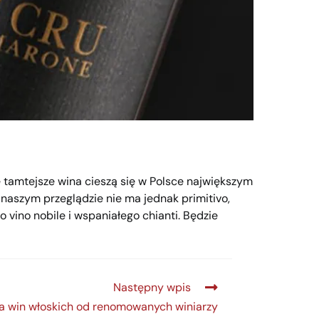
ie tamtejsze wina cieszą się w Polsce największym
 W naszym przeglądzie nie ma jednak primitivo,
o vino nobile i wspaniałego chianti. Będzie
Następny wpis
a win włoskich od renomowanych winiarzy