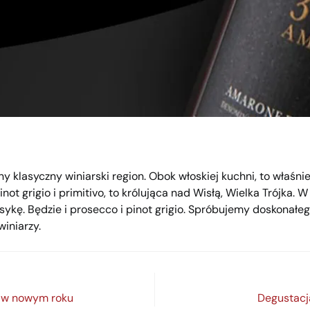
jny klasyczny winiarski region. Obok włoskiej kuchni, to właśn
inot grigio i primitivo, to królująca nad Wisłą, Wielka Trójka.
sykę. Będzie i prosecco i pinot grigio. Spróbujemy doskonałeg
iniarzy.
a w nowym roku
Degustacj