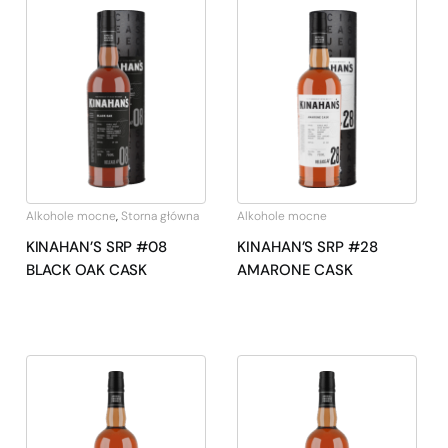
Alkohole mocne
,
Storna główna
Alkohole mocne
KINAHAN’S SRP #08
KINAHAN’S SRP #28
BLACK OAK CASK
AMARONE CASK