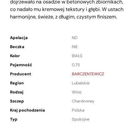
dojrzewało na osadzie w betonowych zbiornikach,
co nadało mu kremowej tekstury i głębi. W ustach
harmonijne, świeże, z długim, czystym finiszem.
Apelacja
ND
Beczka
NIE
Kolor
BIAŁE
Pojemność
0.75
Producent
BARCZENTEWICZ
Region
Lubelskie
Rodzaj
Wino
Szczep
Chardonnay
Kraj pochodzenia
Polska
Typ
Spokojne