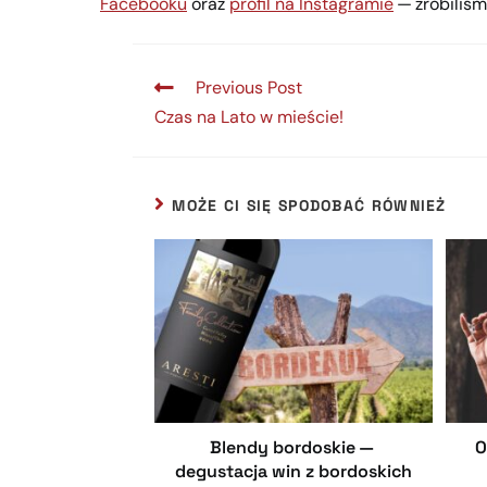
Facebooku
oraz
profil na Instagramie
— zrobiliś
Previous Post
Czas na Lato w mieście!
MOŻE CI SIĘ SPODOBAĆ RÓWNIEŻ
Blendy bordoskie —
O
degustacja win z bordoskich