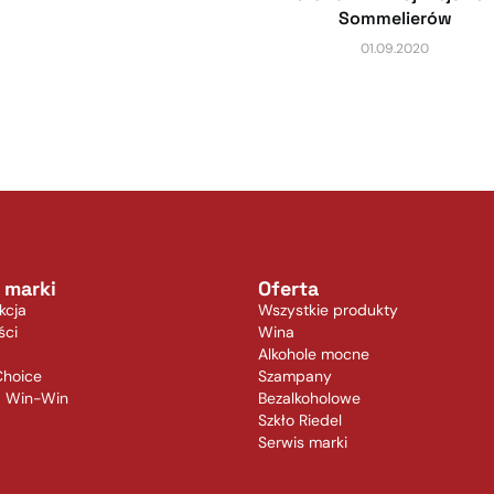
Sommelierów
01.09.2020
 marki
Oferta
kcja
Wszystkie produkty
ści
Wina
Alkohole mocne
Choice
Szampany
a Win-Win
Bezalkoholowe
Szkło Riedel
Serwis marki