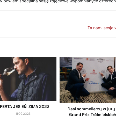
my bowiem specjalną sesję zdjęciową wspomnianych czterech
Za nami sesja 
FERTA JESIEŃ-​ZIMA 2023
Nasi sommelierzy w jury 
11.09.2023
Grand Prix Trójmiejskic