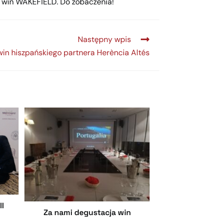
 win WAKEFIELD. Do zobaczenia!
Następny wpis
win hiszpańskiego partnera Herència Altés
II
Za nami degustacja win
h