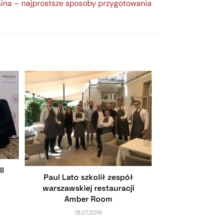
ina – najprostsze sposoby przygotowania
II
Paul Lato szkolił zespół
h
warszawskiej restauracji
Amber Room
18.07.2019