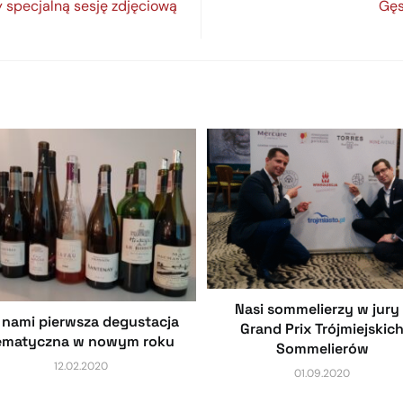
y specjalną sesję zdjęciową
Gęs
Nasi sommelierzy w jury 
 nami pierwsza degustacja
Grand Prix Trójmiejskic
ematyczna w nowym roku
Sommelierów
12.02.2020
01.09.2020