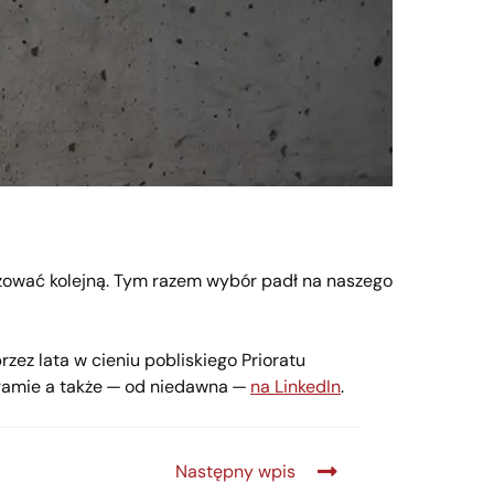
izować kolejną. Tym razem wybór padł na naszego
rzez lata w cieniu pobliskiego Prioratu
agramie a także — od niedawna —
na LinkedIn
.
Następny wpis