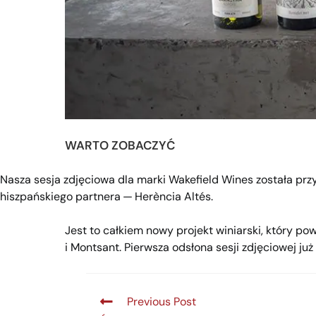
WARTO ZOBACZYĆ
Nasza sesja zdjęciowa dla marki Wakefield Wines została p
hiszpańskiego partnera — Herència Altés.
Jest to całkiem nowy projekt winiarski, który pow
i Montsant. Pierwsza odsłona sesji zdjęciowej j
Previous Post