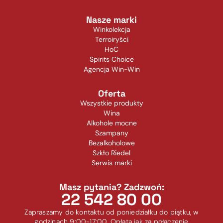
Nasze marki
Winkolekcja
Terroiryści
HoC
Spirits Choice
Agencja Win-Win
Oferta
Wszystkie produkty
Wina
Alkohole mocne
Szampany
Bezalkoholowe
Szkło Riedel
Serwis marki
Masz pytania? Zadzwoń:
22 542 80 00
Zapraszamy do kontaktu od poniedziałku do piątku, w
godzinach 9:00-17:00. Opłata jak za połączenie