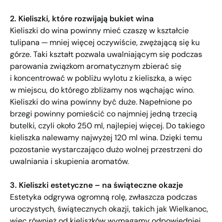
2. Kieliszki, które rozwijają bukiet wina
Kieliszki do wina powinny mieć czaszę w kształcie
tulipana — mniej więcej oczywiście, zwężającą się ku
górze. Taki kształt pozwala uwalniającym się podczas
parowania związkom aromatycznym zbierać się
i koncentrować w pobliżu wylotu z kieliszka, a więc
w miejscu, do którego zbliżamy nos wąchając wino.
Kieliszki do wina powinny być duże. Napełnione po
brzegi powinny pomieścić co najmniej jedną trzecią
butelki, czyli około 250 ml, najlepiej więcej. Do takiego
kieliszka nalewamy najwyżej 120 ml wina. Dzięki temu
pozostanie wystarczająco dużo wolnej przestrzeni do
uwalniania i skupienia aromatów.
3. Kieliszki estetyczne – na świąteczne okazje
Estetyka odgrywa ogromną rolę, zwłaszcza podczas
uroczystych, świątecznych okazji, takich jak Wielkanoc,
więc również od kieliszków wymagamy odpowiedniej